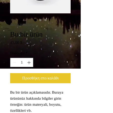
SKU: 126351351935
Bu bir ürün
Τιμή
45,00 $
Ποσότητα
*
Προσθήκη στο καλάθι
Bu bir ürün açıklamasıdır. Buraya 
ürününüz hakkında bilgiler girin 
örneğin: ürün materyali, boyutu, 
özellikleri vb.